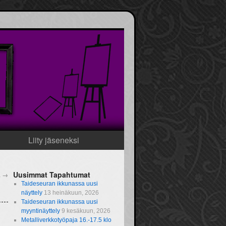
Liity jäseneksi
Uusimmat Tapahtumat
a
→
Taideseuran ikkunassa uusi
näyttely
13 heinäkuun, 2026
Taideseuran ikkunassa uusi
myyntinäyttely
9 kesäkuun, 2026
Metalliverkkotyöpaja 16.-17.5 klo