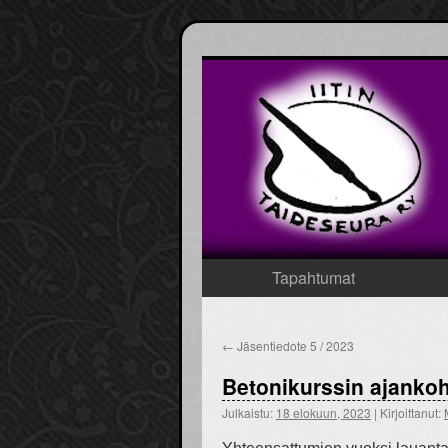
Tapahtumat
Siirry
sisältöön
←
Jäsentiedote 5 / 2023
Betonikurssin ajanko
Julkaistu:
18 elokuun, 2023
|
Kirjoittanut: