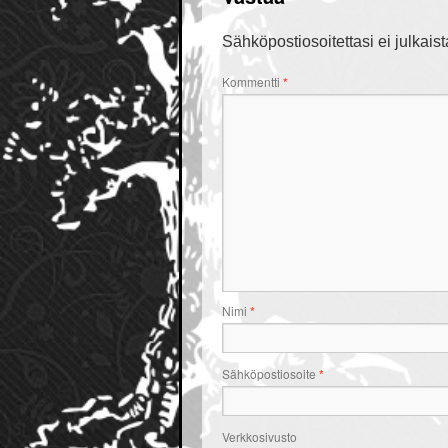
Sähköpostiosoitettasi ei julkaist
Kommentti
*
Nimi
*
Sähköpostiosoite
*
Verkkosivusto