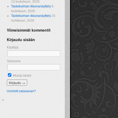
13 toukokuun, 2026
Taidekulman ikkunanäyttely
8
toukokuun, 2026
Taidekulman ikkunanäyttely
25
huhtikuun, 2026
Viimeisimmät kommentit
Kirjaudu sisään
Käyttäjä
Salasana
Muista tiedot
Unohdit salasanan?
a
→