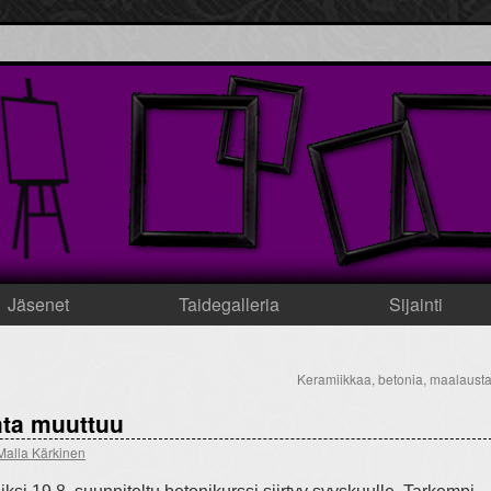
Jäsenet
Taidegalleria
Sijainti
Keramiikkaa, betonia, maalaust
hta muuttuu
Malla Kärkinen