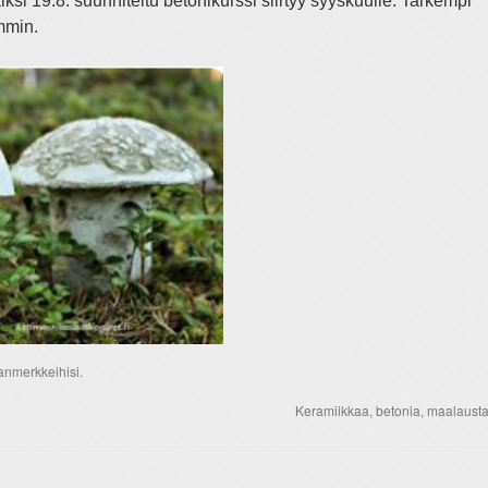
si 19.8. suunniteltu betonikurssi siirtyy syyskuulle. Tarkempi
mmin.
anmerkkeihisi.
Keramiikkaa, betonia, maalaust