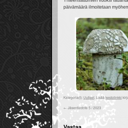
Yhteensattumien vuoksi lauantaik
päivämäärä ilmoitetaan myöhe
Kategoria(t):
Uutiset
. Lisää
kestolinkki
kirj
←
Jäsentiedote 5 / 2023
Vastaa