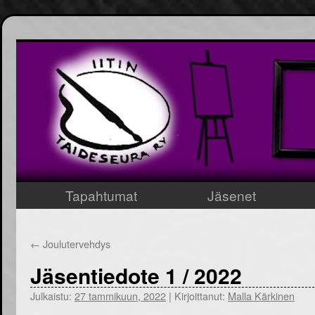
Tapahtumat
Jäsenet
Siirry
sisältöön
←
Joulutervehdys
Jäsentiedote 1 / 2022
Julkaistu:
27 tammikuun, 2022
|
Kirjoittanut:
Malla Kärkinen