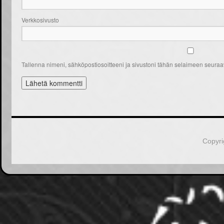
Verkkosivusto
Tallenna nimeni, sähköpostiosoitteeni ja sivustoni tähän selaimeen seura
Copyri