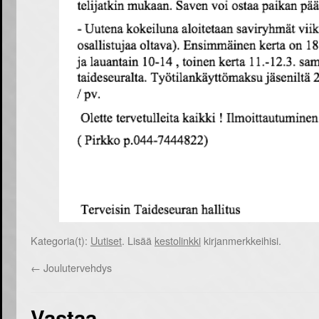
Kategoria(t):
Uutiset
. Lisää
kestolinkki
kirjanmerkkeihisi.
←
Joulutervehdys
Vastaa