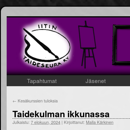
Tapahtumat
Jäsenet
Siirry
sisältöön
←
Kesäkurssien tuloksia
Taidekulman ikkunassa
Julkaistu:
7 elokuun, 2024
|
Kirjoittanut:
Malla Kärkinen