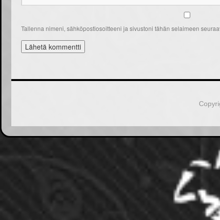
Tallenna nimeni, sähköpostiosoitteeni ja sivustoni tähän selaimeen seura
Copyri